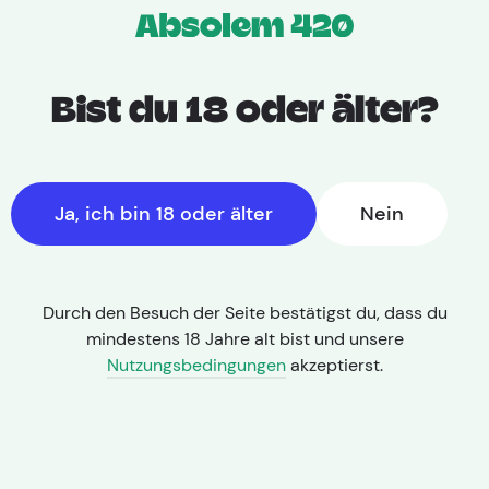
Bist du 18 oder älter?
Ja, ich bin 18 oder älter
Nein
Durch den Besuch der Seite bestätigst du, dass du
mindestens 18 Jahre alt bist und unsere
Startseite
|
Sorte
Nutzungsbedingungen
akzeptierst.
Afina
THC: 22-
|
CBD: 1-
|
Blütezeit: 7-9