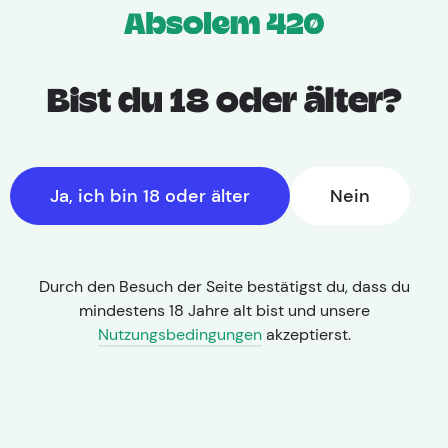
Home
Medizinische Cannabis Produkte
Hersteller
Bist du 18 oder älter?
Spectrum
Therapeutics
Ja, ich bin 18 oder älter
Nein
Filters
Durch den Besuch der Seite bestätigst du, dass du
mindestens 18 Jahre alt bist und unsere
Nutzungsbedingungen
akzeptierst.
Kein Inserat entspricht deinen Suchkriterien.