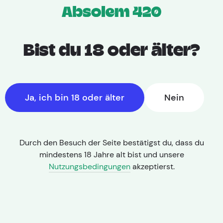
Home
Medizinische Cannabis Produkte
Hersteller
Bist du 18 oder älter?
Ilios Santé
Ja, ich bin 18 oder älter
Nein
Filters
Durch den Besuch der Seite bestätigst du, dass du
mindestens 18 Jahre alt bist und unsere
Nutzungsbedingungen
akzeptierst.
Kein Inserat entspricht deinen Suchkriterien.
Reset Filters