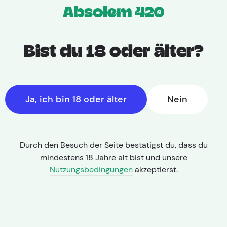
Home
Medizinische Cannabis Produkte
Hersteller
Bist du 18 oder älter?
PureCan
Ja, ich bin 18 oder älter
Nein
Filters
Durch den Besuch der Seite bestätigst du, dass du
mindestens 18 Jahre alt bist und unsere
Nutzungsbedingungen
akzeptierst.
Kein Inserat entspricht deinen Suchkriterien.
Reset Filters