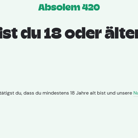
Apotheken
Sorte
Prod
ist du 18 oder älte
ätigst du, dass du mindestens 18 Jahre alt bist und unsere
N
Wochen
bstammend von OG Kush, mit einem THC-
eil von bis zu 1%. Die Blütezeit beträgt
ird durch Vanille-, Blumen- und erdige