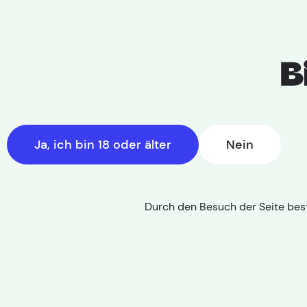
B
Home
|
Sorte
Ja, ich bin 18 oder älter
Nein
Pink Kush
Durch den Besuch der Seite best
THC: 18-25%
|
CBD: 0-1%
|
Blütezeit: 7-9 
Pink Kush ist eine Hybridsorte, a
Gehalt von 18-25% und einem CBD-Ant
etwa 7-9 Wochen. Das Aromaprofil w