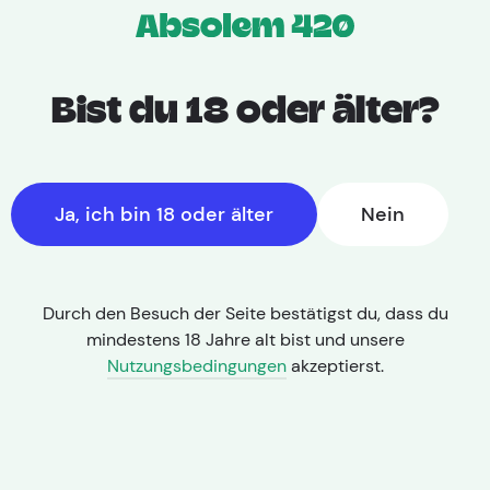
Bist du 18 oder älter?
Ja, ich bin 18 oder älter
Nein
Durch den Besuch der Seite bestätigst du, dass du
mindestens 18 Jahre alt bist und unsere
Startseite
|
Sorte
Nutzungsbedingungen
akzeptierst.
Remo Chemo
THC: 18-20%%
|
CBD: < 1%%
|
Blütezeit: 7-9 Wochen