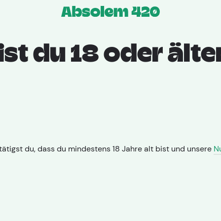
Apotheken
Sorte
Prod
ist du 18 oder älte
Home
CannabiSta
Hersteller: Stada
Typ: Hybrid
B
VED 27 ist eine unbestrahlte Ve
ätigst du, dass du mindestens 18 Jahre alt bist und unsere
N
kanadischem Anbau mit einem 
Terpenprofil, bestehend aus My
Caryophyllen, verleiht dieser Hy
Diesel-, Erd- und Holznoten. Pat
entspannenden Effekten. Medizi