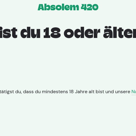
Apotheken
Sorte
Prod
ist du 18 oder älte
Home
Pedanios 29
Hersteller: Aurora
Typ: Indica
B
Diese bestrahlte Sourdough-Va
ätigst du, dass du mindestens 18 Jahre alt bist und unsere
N
Aurora weist einen THC-Gehalt v
Limonen verleihen ihr ein würzi
Patienten berichten von kreativ
stimmungsaufhellenden Effekten.
medizinisch bei Stress, PTBS-