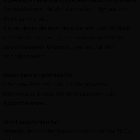
Cookies)
ist eine
kraftvolle, aromatisch komplexe
Cannabissorte
, die den Körper beruhigt und den
Geist sanft erdet.
Sie verbindet die legendäre Genetik von OG Kush
und Girl Scout Cookies zu einem
balancierten,
aber intensiven Erlebnis
– perfekt für den
Abendgebrauch.
Besonders empfohlen für:
Erfahrene Patient:innen mit
chronischen
Schmerzen
,
Stress
,
Schlafproblemen
oder
Appetitmangel
.
Nicht empfohlen für:
Anfänger:innen oder Personen mit niedriger THC-