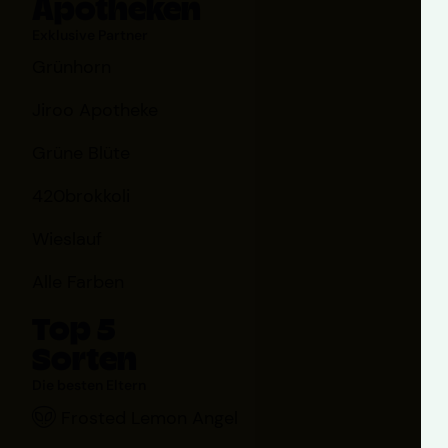
Apotheken
Exklusive Partner
Grünhorn
Jiroo Apotheke
Grüne Blüte
420brokkoli
Wieslauf
Alle Farben
Top 5
Sorten
Die besten Eltern
Frosted Lemon Angel