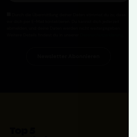
Durch die Übermittlung deiner Daten stimmst du zu, dass
wir dich per E-Mail kontaktieren. Du kannst dich jederzeit
abmelden, und deine Daten werden nicht weitergegeben.
Weitere Details findest du in unserer
Datenschutzerklärung
.
Newsletter Abonnieren
Top 5