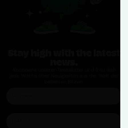
Stay high with the latest
news.
Abonniere unseren Newsletter und freu dich
jede Woche über Neuigkeiten aus der Welt der
beliebten Blüten.