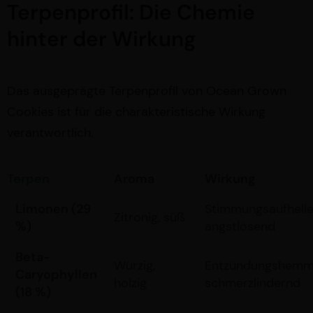
Terpenprofil: Die Chemie
hinter der Wirkung
Das ausgeprägte Terpenprofil von Ocean Grown
Cookies ist für die charakteristische Wirkung
verantwortlich.
Terpen
Aroma
Wirkung
Limonen (29
Stimmungsaufhelle
Zitronig, süß
%)
angstlösend
Beta-
Würzig,
Entzündungshemm
Caryophyllen
holzig
schmerzlindernd
(18 %)