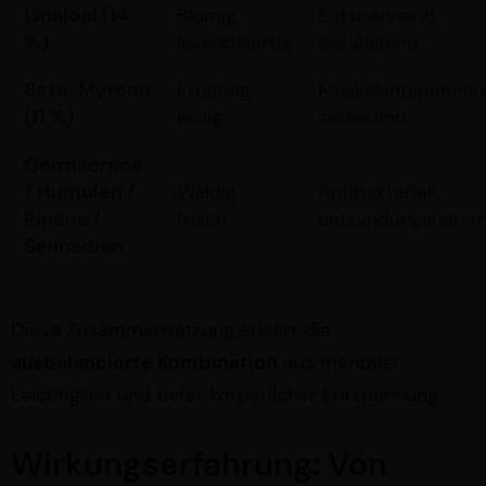
Linalool (14
Blumig,
Entspannend,
%)
lavendelartig
beruhigend
Beta-Myrcen
Fruchtig,
Muskelentspannen
(11 %)
erdig
sedierend
Germacrene
/ Humulen /
Waldig,
Antibakteriell,
Pinene /
frisch
entzündungshem
Selinadien
Diese Zusammensetzung erklärt die
ausbalancierte Kombination
aus mentaler
Leichtigkeit und tiefer körperlicher Entspannung.
Wirkungserfahrung: Von