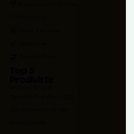
Purple Rain by the Gram
Plum Driver
Ghost Train Haze
Garlic Chem
Cement Shoes
Top 5
Produkte
Ultimative Highlights
Cannabis Flos Weeco 23/1
420 Natural 17/1 CA TRP
AVAAY 23/1 RG