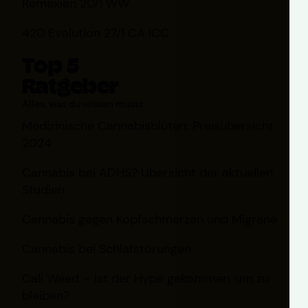
Remexian 20/1 WW
420 Evolution 27/1 CA ICC
Top 5
Ratgeber
Alles, was du wissen musst
Medizinische Cannabisblüten: Preisübersicht
2024
Cannabis bei ADHS? Übersicht der aktuellen
Studien
Cannabis gegen Kopfschmerzen und Migräne
Cannabis bei Schlafstörungen
Cali Weed – ist der Hype gekommen, um zu
bleiben?