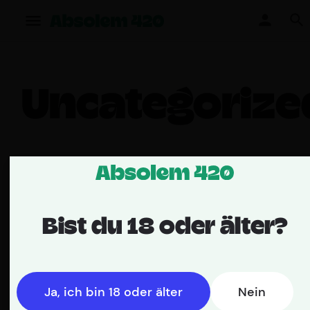
Uncategorize
Uncategorized
Bist du 18 oder älter?
Erfahrungsberichte: So
haben
Apothekennotdienste im
Ja, ich bin 18 oder älter
Nein