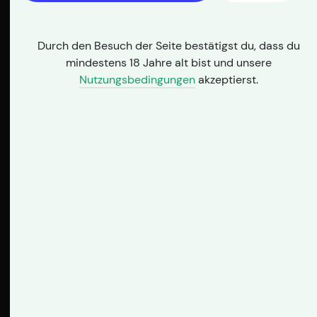
Notfall geholfen
7. August 2025
Durch den Besuch der Seite bestätigst du, dass du
mindestens 18 Jahre alt bist und unsere
Erfahrungsberichte: So haben
Nutzungsbedingungen
akzeptierst.
Apothekennotdienste im Notfall geholfen In
Notsituationen spielen
Apothekennotdienste eine entscheidende
Rolle, um die benötigte medizinische
Versorgung rund…
Suche