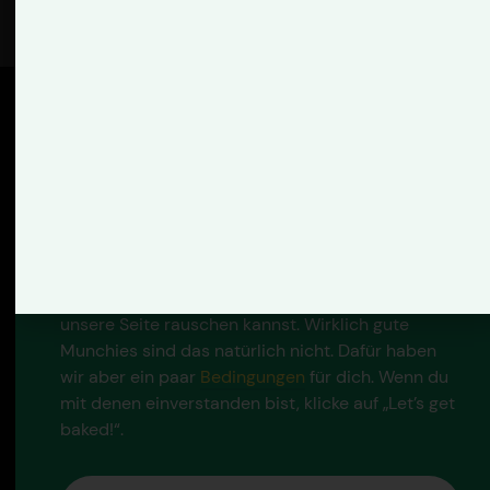
🍪 Girl Scout Cookies für
alle?
Verteilen wir hier leider nicht. Sorry! Aber wir
verwenden Cookies, damit du galanter durch
unsere Seite rauschen kannst. Wirklich gute
Munchies sind das natürlich nicht. Dafür haben
wir aber ein paar
Bedingungen
für dich. Wenn du
mit denen einverstanden bist, klicke auf „Let’s get
baked!“.